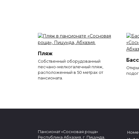
Пляж
Бас
Собственный оборудованный
песчано-мелкогалечный пляж,
Откры
расположенный в 50 метрах от
подог
пансионата.
Пансионат «Сосновая роща»
Номе
Республика Абхазия, г. Пицунда,